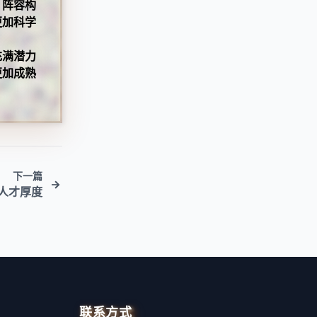
、阵容构
更加科学
充满潜力
更加成熟
下一篇
人才厚度
联系方式