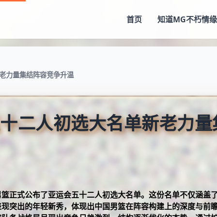
首页
知道
MG不朽情缘
老力量集结阵容竞争升温
十二人初选大名单新老力量
男篮正式公布了亚运会五十二人初选大名单。这份名单不仅涵盖
表现突出的年轻新秀，体现出中国男篮在阵容构建上的深度与前