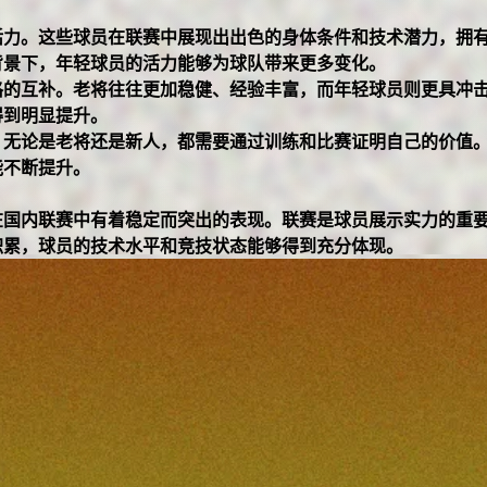
活力。这些球员在联赛中展现出出色的身体条件和技术潜力，拥
背景下，年轻球员的活力能够为球队带来更多变化。
格的互补。老将往往更加稳健、经验丰富，而年轻球员则更具冲
得到明显提升。
。无论是老将还是新人，都需要通过训练和比赛证明自己的价值
能不断提升。
在国内联赛中有着稳定而突出的表现。联赛是球员展示实力的重
积累，球员的技术水平和竞技状态能够得到充分体现。