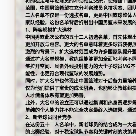
将的稳定与年轻球员的冲劲相互交织，使得整个国
范围，中国男篮希望在充分考察球员竞技状态、团
二人名单不仅是一份选拔名单，更是中国篮球整体
家队经验，这份名单背后折射出中国男篮未来发展
1、阵容规模扩大选材
中国男篮此次公布的五十二人初选名单，首先体现
更加开放与包容。更大的名单意味着更多球员获得
激烈的背景下，扩大选材范围成为许多国家队提升
通过扩大名单规模，教练组能够更加全面地考察不
够拉开空间、具备外线投射能力的大个子球员
MG
能性，也更符合现代篮球的发展趋势。
同时，扩大名单也体现出中国篮球对于后备力量培
仅为他们提供了宝贵的成长机会，也能够让教练组
人才储备体系有望更加完善。
此外，大名单的设立还可以通过集训和热身赛逐步
单纯的个人能力并不能完全决定最终入选结果。通
2、新老球员同台竞争
在这份五十二人名单中，新老球员的结合成为一大
的比赛经验，对于稳定球队节奏和关键时刻的决策