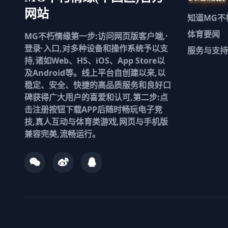
网站
知道
MG不
体育要闻
MG不朽情缘第一步:访问网页版客户端,·
登录·入口,对多种设备和操作系统予以支
服务与支持
持,诸如Web、H5、iOS、App Store以
及Android等。线上平台自创建以来,以
稳定、安全、快捷的高品质服务和良好口
碑获得广大用户的喜爱和认可,第二步:点
击注册按钮下载APP后随时畅玩电子竞
技,真人互动与体育类游戏,网页与手机版
兼容完美,流畅运行。