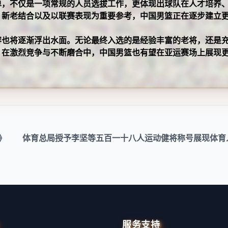
单，不仅是一项常规的人员选拔工作，更体现出球队在人才培养
、新老结合以及以联赛表现为重要参考，中国男篮正在逐步建立
容也将逐渐浮出水面。无论最终入选的是经验丰富的老将，还是
。在激烈竞争与不断磨合中，中国男篮也有望在亚运赛场上展现
》
体育总局授予李坚等五百一十八人运动健将称号展现体育
服务支持