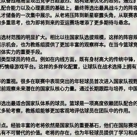
家队备战格局呈现出竞争日趋激烈、结构逐渐优化的态势。通过
队配合能力以及心理素质的基础上，最终筛选出最具战斗力的阵
人才储备的一次集中展示。从老将压阵到新星崭露头角，从联赛
的多重思考，也为即将到来的亚运赛场增添了更多期待与悬念。
出选材范围的明显扩大。相比以往国家队选拔规模，这样的阵容
展示机会，也为教练组提供了更加丰富的观察样本。在当今篮球
整体实力的重要手段。
同类型球员的特点。例如在内线方面，既有身材高大的传统中锋
不朽情缘游戏平台
。这样的多样化配置，让球队在战术选择上拥有
养的重视。很多在联赛中表现突出的年轻球员首次进入国家队视
提前观察未来潜在的国家队核心力量。通过长期跟踪与培养，中
筛选出最适合国家队体系的球员。篮球是一项高度依赖团队配合
过多轮考察，教练组能够更加客观地评估球员在团队中的作用。
看点。经验丰富的老将依然是国家队的重要基石，他们在国际赛
具有不可替代的价值。老将的存在，也为年轻球员提供了学习和