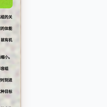
练组的关
程的体能
，就有机
渐缩小。
阵容组
键时刻进
这种目标