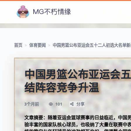
首页
>
体育要闻
>
中国男篮公布亚运会五十二人初选大名单新
中国男篮公布亚运会五
结阵容竞争升温
3个月前
101
分享
文章摘要：随着亚运会篮球赛事的日益临近，中国
验丰富的国家队核心球员，也吸纳了大量在联赛中