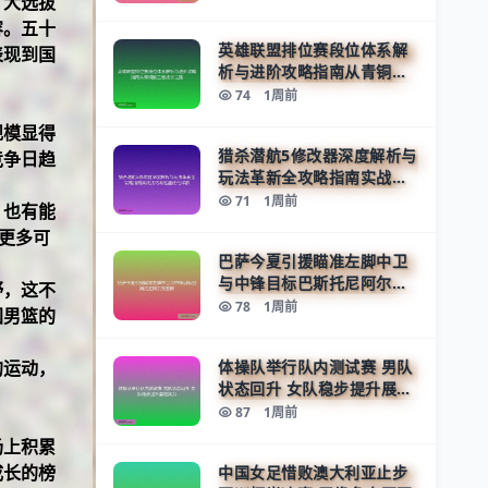
扩大选拔
容。五十
英雄联盟排位赛段位体系解
表现到国
析与进阶攻略指南从青铜到
王者成长之路
74
1周前
规模显得
猎杀潜航5修改器深度解析与
竞争日趋
玩法革新全攻略指南实战技
巧与性能优化详解
71
1周前
，也有能
更多可
巴萨今夏引援瞄准左脚中卫
与中锋目标巴斯托尼阿尔瓦
野，这不
雷斯
78
1周前
国男篮的
的运动，
体操队举行队内测试赛 男队
状态回升 女队稳步提升展现
实力
87
1周前
场上积累
成长的榜
中国女足惜败澳大利亚止步