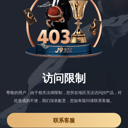
访问限制
尊敬的用户，由于相关法律限制，您所在地区无法访问J9产品，对
此造成的不便，我们深表歉意，您如有疑问请联系客服。
联系客服